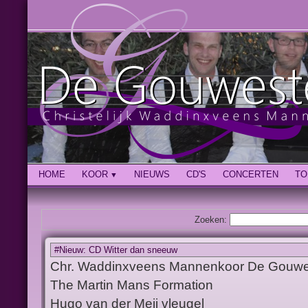
HOME
KOOR
NIEUWS
CD'S
CONCERTEN
TO
Zoeken:
#Nieuw: CD Witter dan sneeuw
Chr. Waddinxveens Mannenkoor De Gouw
The Martin Mans Formation
Hugo van der Meij vleugel