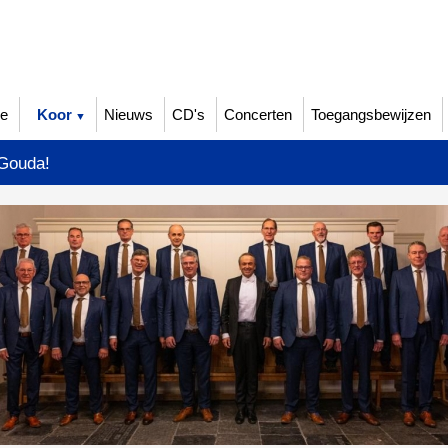
e
Koor
Nieuws
CD's
Concerten
Toegangsbewijzen
 Gouda!