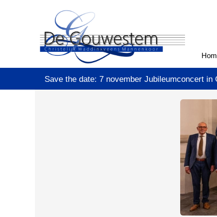
Hom
Save the date: 7 november Jubileumconcert in