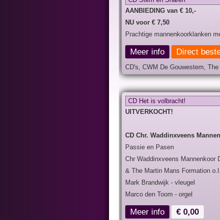
AANBIEDING van € 10,-
NU voor € 7,50
Prachtige mannenkoorklanken met 
Meer info
Direct beste
CD's, CWM De Gouwestem, The Ma
CD Het is volbracht!
UITVERKOCHT!
CD Chr. Waddinxveens Manne
Passie en Pasen
Chr Waddinxveens Mannenkoor
& The Martin Mans Formation o.l
Mark Brandwijk - vleugel
Marco den Toom - orgel
Meer info
€ 0,00