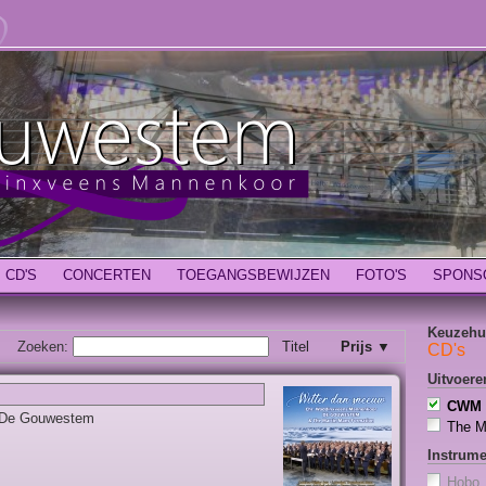
CD'S
CONCERTEN
TOEGANGSBEWIJZEN
FOTO'S
SPONS
Keuzehu
Zoeken:
Titel
Prijs ▼
CD's
Uitvoer
CWM 
 De Gouwestem
The M
Instrum
Hobo