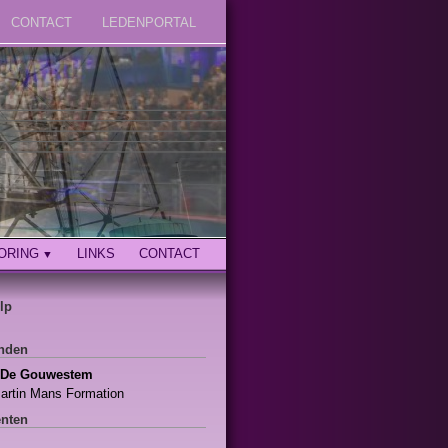
CONTACT
LEDENPORTAL
ORING
LINKS
CONTACT
lp
enden
De Gouwestem
artin Mans Formation
enten