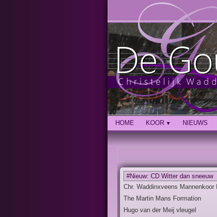
HOME
KOOR
NIEUWS
#Nieuw: CD Witter dan sneeuw
Chr. Waddinxveens Mannenkoor
The Martin Mans Formation
Hugo van der Meij vleugel