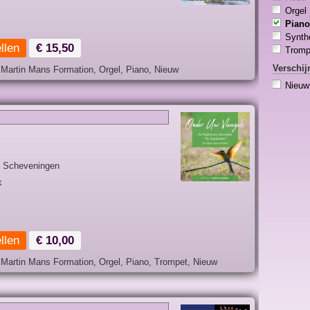
Orgel
Piano
Synth
llen
€ 15,50
Tromp
Verschij
artin Mans Formation, Orgel, Piano, Nieuw
Nieuw
 Scheveningen
k
llen
€ 10,00
rtin Mans Formation, Orgel, Piano, Trompet, Nieuw