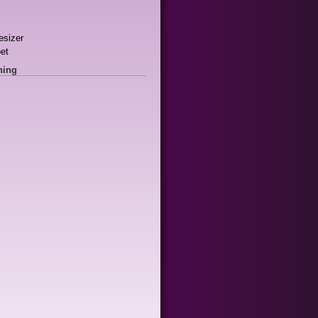
esizer
et
ning