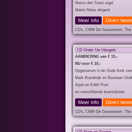
Marco den Toom orgel
Martin Mans dirigent
Meer info
Direct beste
CD's, CWM De Gouwestem, The M
CD Onder Uw Vleugels
AANBIEDING van € 15,-
NU voor € 10,-
Opgenomen in de Oude Kerk van
Mark Brandwijk en Bastiaan Stol
Arjan en Edith Post
en verschillende koorsolisten
Meer info
Direct beste
CD's, CWM De Gouwestem, The Ma
CD Stem en Snaren